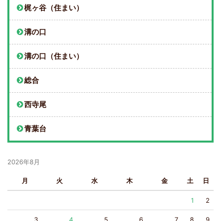
梶ヶ谷（住まい）
溝の口
溝の口（住まい）
総合
西寺尾
青葉台
2026年8月
月
火
水
木
金
土
日
1
2
3
4
5
6
7
8
9