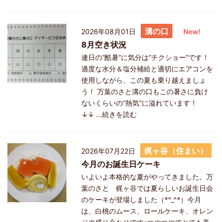
溝の口
2026年08月01日
New!
8月空き状況
連日の“酷暑”に気分は“チクショー”です！
適度な水分＆塩分補給と適切にエアコンを
使用しながら、この夏も乗り越えましょ
う！ 万葉のさと溝の口もこの暑さに負け
ないくらいの“熱気”に溢れています！
↓↓
…続きを読む
梶ヶ谷（住まい）
2026年07月22日
今月のお誕生日ケーキ
いよいよ本格的な夏がやってきました。万
葉のさと 梶ヶ谷では夏らしいお誕生日会
のケーキが登場しました（*^_^*）今月
は、白桃のムース、ロールケーキ、オレン