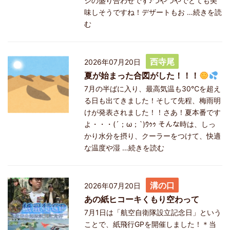
ジの盛り合わせです♪つやつやでとても美
味しそうですね！デザートもお
…続きを読
む
西寺尾
2026年07月20日
夏が始まった合図がした！！！
7月の半ばに入り、最高気温も30℃を超え
る日も出てきました！そして先程、梅雨明
けが発表されました！！さあ！夏本番です
よ・・・(´；ω；`)ｳｩｩ そんな時は、しっ
かり水分を摂り、クーラーをつけて、快適
な温度や湿
…続きを読む
溝の口
2026年07月20日
あの紙ヒコーキくもり空わって
7月1日は「航空自衛隊設立記念日」という
ことで、紙飛行GPを開催しました！＊当