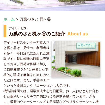
ホーム
>
万葉のさと 梶ヶ谷
デイサービス
万葉のさと梶ヶ谷のご紹介
About us
デイサービスセンター万葉のさ
と梶ヶ谷は、男性のご利用者様
も多く、毎日活気にあふれた施
設です。特に趣味の時間は充実
しており、囲碁や将棋に加え、
全自動麻雀卓を4台完備した本
格的な環境で麻雀をお楽しみい
ただけます。また、手芸や工作
といった多彩なレクリエーションも人気です。
機能訓練面では、理学療法士を毎日配置。お一人おひとりに合わ
せた個別リハビリを専門的に行える体制を整えています。さら
に、最新のウォーターベッドや足温浴などのリラクゼーション機