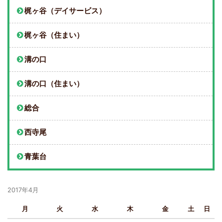
梶ヶ谷（デイサービス）
梶ヶ谷（住まい）
溝の口
溝の口（住まい）
総合
西寺尾
青葉台
2017年4月
月
火
水
木
金
土
日