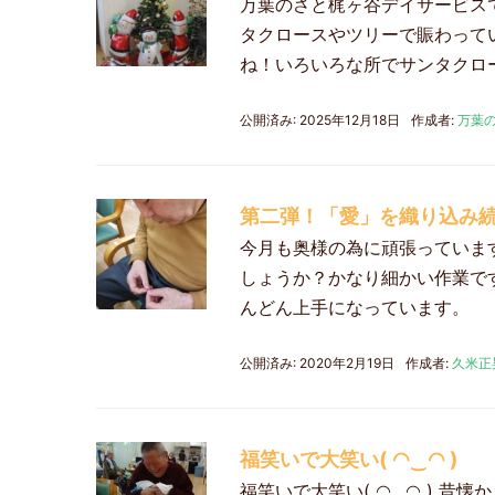
万葉のさと梶ヶ谷デイサービスで
タクロースやツリーで賑わって
ね！いろいろな所でサンタクロ
公開済み: 2025年12月18日
作成者:
万葉
第二弾！「愛」を織り込み
今月も奥様の為に頑張っていま
しょうか？かなり細かい作業で
んどん上手になっています。
公開済み: 2020年2月19日
作成者:
久米正
福笑いで大笑い( ◠‿◠ )
福笑いで大笑い( ◠‿◠ ) 