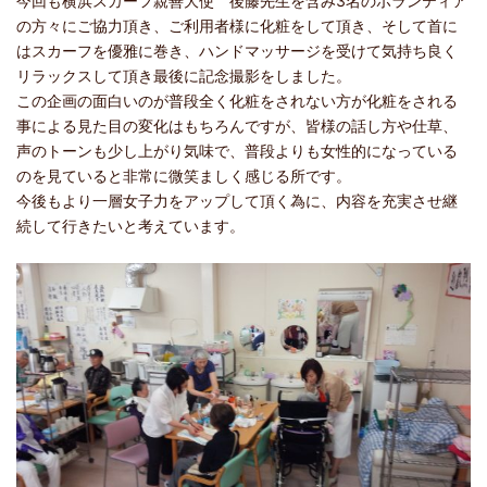
今回も横浜スカーフ親善大使 後藤先生を含み3名のボランティア
の方々にご協力頂き、ご利用者様に化粧をして頂き、そして首に
はスカーフを優雅に巻き、ハンドマッサージを受けて気持ち良く
リラックスして頂き最後に記念撮影をしました。
この企画の面白いのが普段全く化粧をされない方が化粧をされる
事による見た目の変化はもちろんですが、皆様の話し方や仕草、
声のトーンも少し上がり気味で、普段よりも女性的になっている
のを見ていると非常に微笑ましく感じる所です。
今後もより一層女子力をアップして頂く為に、内容を充実させ継
続して行きたいと考えています。