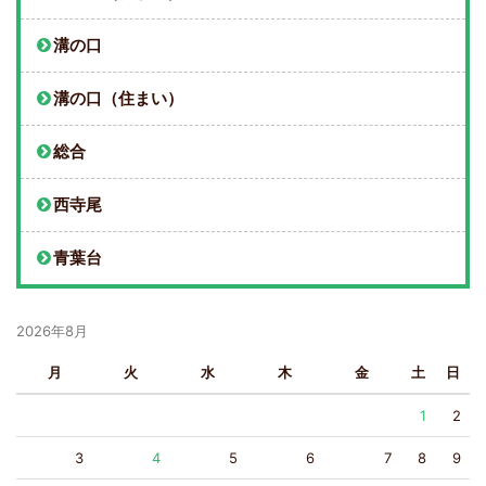
溝の口
溝の口（住まい）
総合
西寺尾
青葉台
2026年8月
月
火
水
木
金
土
日
1
2
3
4
5
6
7
8
9