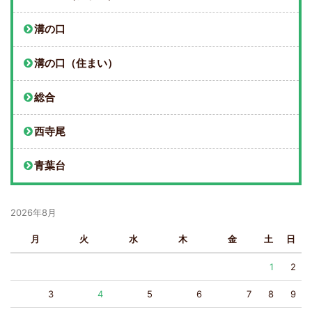
溝の口
溝の口（住まい）
総合
西寺尾
青葉台
2026年8月
月
火
水
木
金
土
日
1
2
3
4
5
6
7
8
9