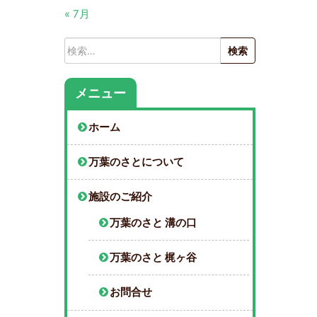
« 7月
検
索:
メニュー
ホーム
万葉のさとについて
施設のご紹介
万葉のさと 溝の口
万葉のさと 梶ヶ谷
お問合せ