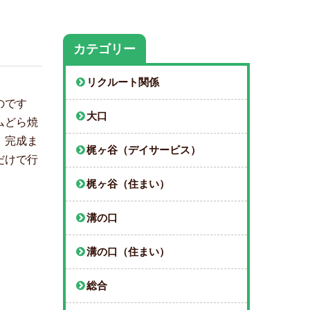
カテゴリー
リクルート関係
のです
大口
ムどら焼
、完成ま
梶ヶ谷（デイサービス）
だけで行
梶ヶ谷（住まい）
溝の口
溝の口（住まい）
総合