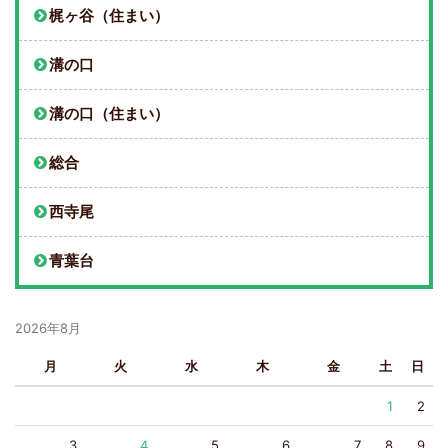
梶ヶ谷（住まい）
溝の口
溝の口（住まい）
総合
西寺尾
青葉台
2026年8月
月
火
水
木
金
土
日
1
2
3
4
5
6
7
8
9