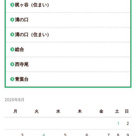
梶ヶ谷（住まい）
溝の口
溝の口（住まい）
総合
西寺尾
青葉台
2026年8月
月
火
水
木
金
土
日
1
2
3
4
5
6
7
8
9