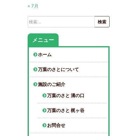
« 7月
検
索:
メニュー
ホーム
万葉のさとについて
施設のご紹介
万葉のさと 溝の口
万葉のさと 梶ヶ谷
お問合せ