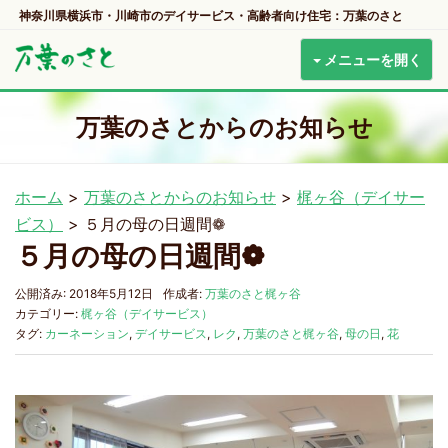
神奈川県横浜市・川崎市のデイサービス・高齢者向け住宅：万葉のさと
メニューを開く
万葉のさとからのお知らせ
ホーム
>
万葉のさとからのお知らせ
>
梶ヶ谷（デイサー
ビス）
>
５月の母の日週間❁
５月の母の日週間❁
公開済み: 2018年5月12日
作成者:
万葉のさと梶ヶ谷
カテゴリー:
梶ヶ谷（デイサービス）
タグ:
カーネーション
,
デイサービス
,
レク
,
万葉のさと梶ヶ谷
,
母の日
,
花