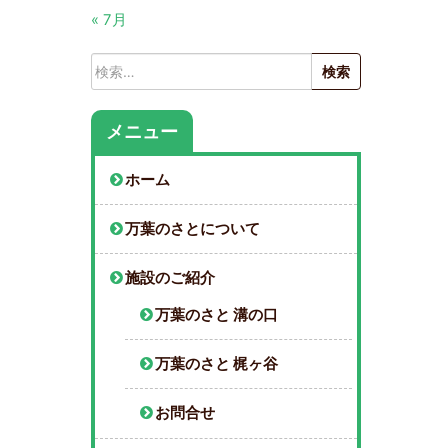
« 7月
検
索:
メニュー
ホーム
万葉のさとについて
施設のご紹介
万葉のさと 溝の口
万葉のさと 梶ヶ谷
お問合せ