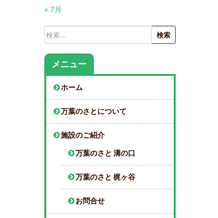
« 7月
検
索:
メニュー
ホーム
万葉のさとについて
施設のご紹介
万葉のさと 溝の口
万葉のさと 梶ヶ谷
お問合せ