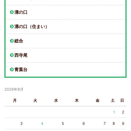
溝の口
溝の口（住まい）
総合
西寺尾
青葉台
2026年8月
月
火
水
木
金
土
日
1
2
3
4
5
6
7
8
9