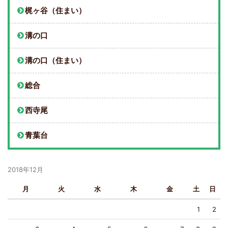
梶ヶ谷（住まい）
溝の口
溝の口（住まい）
総合
西寺尾
青葉台
2018年12月
月
火
水
木
金
土
日
1
2