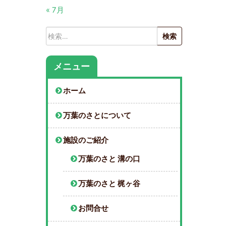
« 7月
検
索:
メニュー
ホーム
万葉のさとについて
施設のご紹介
万葉のさと 溝の口
万葉のさと 梶ヶ谷
お問合せ