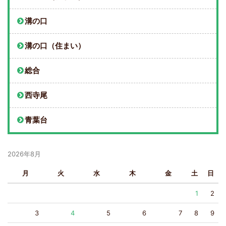
溝の口
溝の口（住まい）
総合
西寺尾
青葉台
2026年8月
月
火
水
木
金
土
日
1
2
3
4
5
6
7
8
9