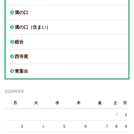
溝の口
溝の口（住まい）
総合
西寺尾
青葉台
2026年8月
月
火
水
木
金
土
日
1
2
3
4
5
6
7
8
9