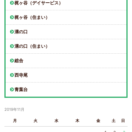
梶ヶ谷（デイサービス）
梶ヶ谷（住まい）
溝の口
溝の口（住まい）
総合
西寺尾
青葉台
2019年11月
月
火
水
木
金
土
日