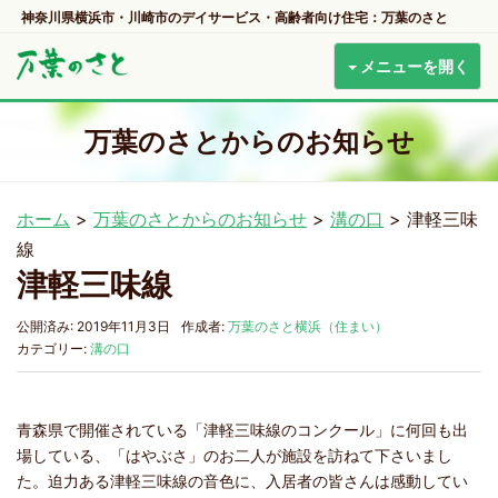
神奈川県横浜市・川崎市のデイサービス・高齢者向け住宅：万葉のさと
メニューを開く
万葉のさとからのお知らせ
ホーム
>
万葉のさとからのお知らせ
>
溝の口
>
津軽三味
線
津軽三味線
公開済み: 2019年11月3日
作成者:
万葉のさと横浜（住まい）
カテゴリー:
溝の口
青森県で開催されている「津軽三味線のコンクール」に何回も出
場している、「はやぶさ」のお二人が施設を訪ねて下さいまし
た。迫力ある津軽三味線の音色に、入居者の皆さんは感動してい