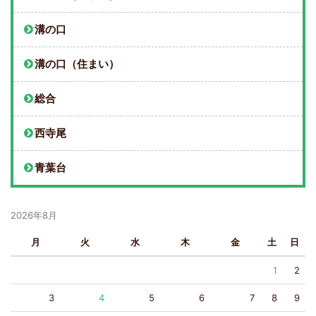
溝の口
溝の口（住まい）
総合
西寺尾
青葉台
2026年8月
月
火
水
木
金
土
日
1
2
3
4
5
6
7
8
9