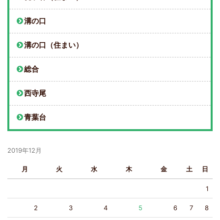
溝の口
溝の口（住まい）
総合
西寺尾
青葉台
2019年12月
月
火
水
木
金
土
日
1
2
3
4
5
6
7
8