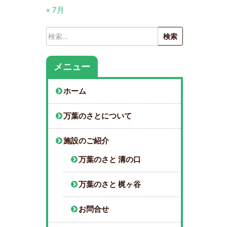
« 7月
検
索:
メニュー
ホーム
万葉のさとについて
施設のご紹介
万葉のさと 溝の口
万葉のさと 梶ヶ谷
お問合せ