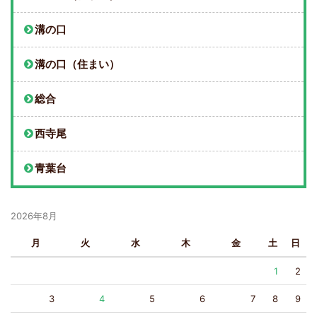
溝の口
溝の口（住まい）
総合
西寺尾
青葉台
2026年8月
月
火
水
木
金
土
日
1
2
3
4
5
6
7
8
9