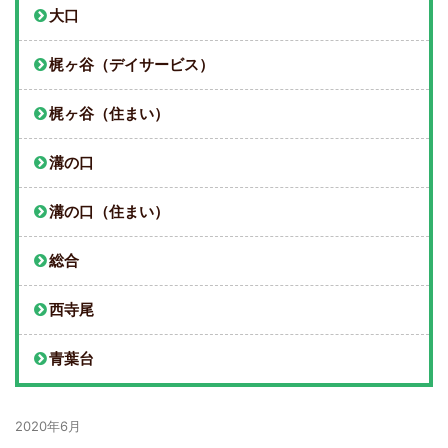
大口
梶ヶ谷（デイサービス）
梶ヶ谷（住まい）
溝の口
溝の口（住まい）
総合
西寺尾
青葉台
2020年6月