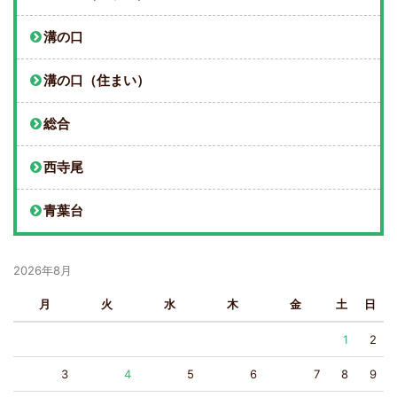
溝の口
溝の口（住まい）
総合
西寺尾
青葉台
2026年8月
月
火
水
木
金
土
日
1
2
3
4
5
6
7
8
9