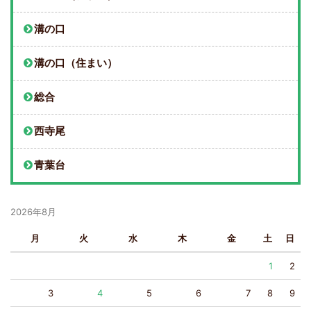
溝の口
溝の口（住まい）
総合
西寺尾
青葉台
2026年8月
月
火
水
木
金
土
日
1
2
3
4
5
6
7
8
9