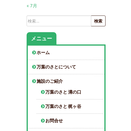
« 7月
検
索:
メニュー
ホーム
万葉のさとについて
施設のご紹介
万葉のさと 溝の口
万葉のさと 梶ヶ谷
お問合せ