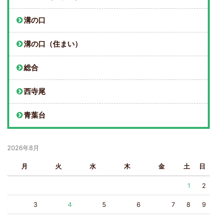
溝の口
溝の口（住まい）
総合
西寺尾
青葉台
2026年8月
月
火
水
木
金
土
日
1
2
3
4
5
6
7
8
9