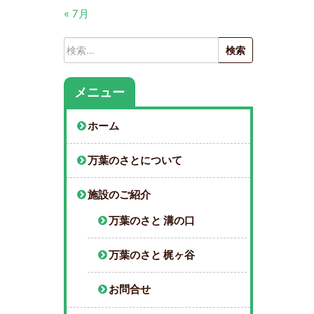
« 7月
検
索:
メニュー
ホーム
万葉のさとについて
施設のご紹介
万葉のさと 溝の口
万葉のさと 梶ヶ谷
お問合せ