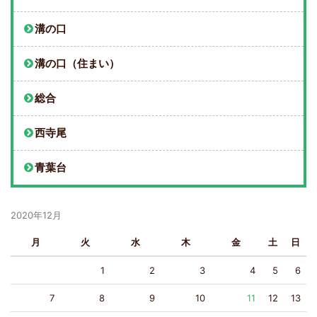
溝の口
溝の口（住まい）
総合
西寺尾
青葉台
2020年12月
月
火
水
木
金
土
日
1
2
3
4
5
6
7
8
9
10
11
12
13