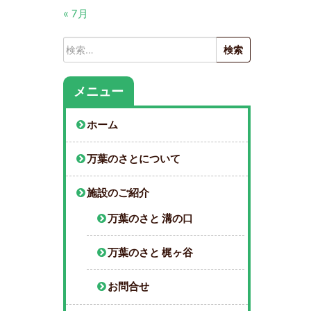
« 7月
検
索:
メニュー
ホーム
万葉のさとについて
施設のご紹介
万葉のさと 溝の口
万葉のさと 梶ヶ谷
お問合せ