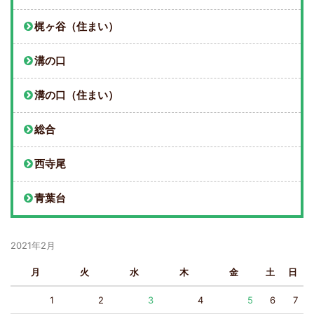
梶ヶ谷（住まい）
溝の口
溝の口（住まい）
総合
西寺尾
青葉台
2021年2月
月
火
水
木
金
土
日
1
2
3
4
5
6
7