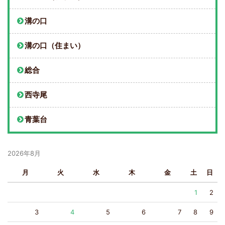
溝の口
溝の口（住まい）
総合
西寺尾
青葉台
2026年8月
月
火
水
木
金
土
日
1
2
3
4
5
6
7
8
9