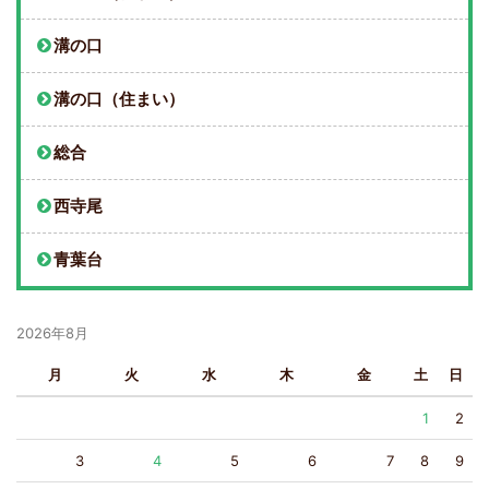
溝の口
溝の口（住まい）
総合
西寺尾
青葉台
2026年8月
月
火
水
木
金
土
日
1
2
3
4
5
6
7
8
9