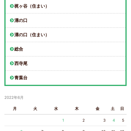
梶ヶ谷（住まい）
溝の口
溝の口（住まい）
総合
西寺尾
青葉台
2022年6月
月
火
水
木
金
土
日
1
2
3
4
5