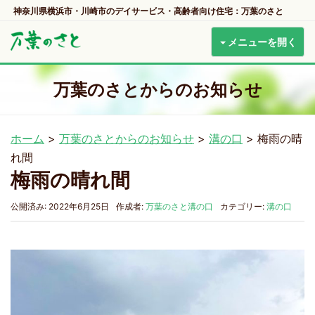
神奈川県横浜市・川崎市のデイサービス・高齢者向け住宅：万葉のさと
メニューを開く
万葉のさとからのお知らせ
ホーム
>
万葉のさとからのお知らせ
>
溝の口
>
梅雨の晴
れ間
梅雨の晴れ間
公開済み: 2022年6月25日
作成者:
万葉のさと溝の口
カテゴリー:
溝の口