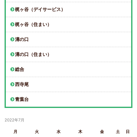
梶ヶ谷（デイサービス）
梶ヶ谷（住まい）
溝の口
溝の口（住まい）
総合
西寺尾
青葉台
2022年7月
月
火
水
木
金
土
日