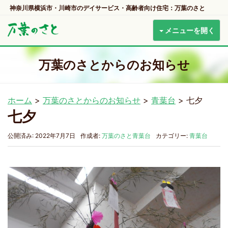
神奈川県横浜市・川崎市のデイサービス・高齢者向け住宅：万葉のさと
メニューを開く
万葉のさとからのお知らせ
ホーム
>
万葉のさとからのお知らせ
>
青葉台
>
七夕
七夕
公開済み: 2022年7月7日
作成者:
万葉のさと青葉台
カテゴリー:
青葉台