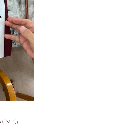
´▽｀)/