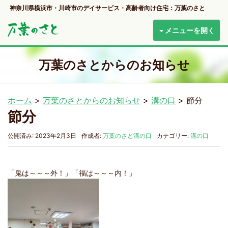
神奈川県横浜市・川崎市のデイサービス・高齢者向け住宅：万葉のさと
メニューを開く
万葉のさとからのお知らせ
ホーム
>
万葉のさとからのお知らせ
>
溝の口
>
節分
節分
公開済み: 2023年2月3日
作成者:
万葉のさと溝の口
カテゴリー:
溝の口
「鬼は～～～外！」「福は～～～内！」