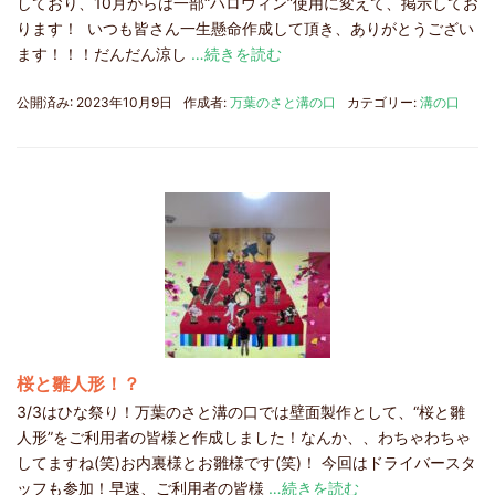
しており、10月からは一部“ハロウィン”使用に変えて、掲示してお
ります！ いつも皆さん一生懸命作成して頂き、ありがとうござい
ます！！！だんだん涼し
…続きを読む
公開済み: 2023年10月9日
作成者:
万葉のさと溝の口
カテゴリー:
溝の口
桜と雛人形！？
3/3はひな祭り！万葉のさと溝の口では壁面製作として、“桜と雛
人形”をご利用者の皆様と作成しました！なんか、、わちゃわちゃ
してますね(笑)お内裏様とお雛様です(笑)！ 今回はドライバースタ
ッフも参加！早速、ご利用者の皆様
…続きを読む