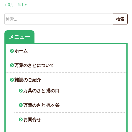
« 3月
5月 »
検
索:
メニュー
ホーム
万葉のさとについて
施設のご紹介
万葉のさと 溝の口
万葉のさと 梶ヶ谷
お問合せ