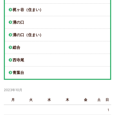
梶ヶ谷（住まい）
溝の口
溝の口（住まい）
総合
西寺尾
青葉台
2023年10月
月
火
水
木
金
土
日
1