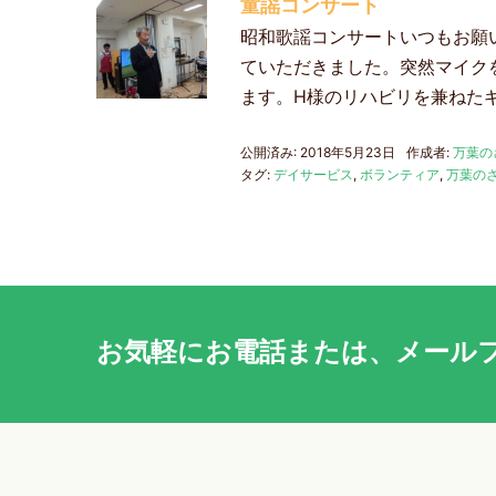
童謡コンサート
昭和歌謡コンサートいつもお願
ていただきました。突然マイク
ます。H様のリハビリを兼ねた
公開済み: 2018年5月23日
作成者:
万葉の
タグ:
デイサービス
,
ボランティア
,
万葉の
お気軽に
お電話
または、
メール