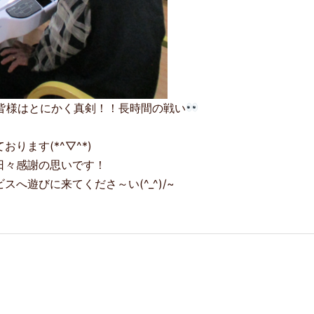
皆様はとにかく真剣！！長時間の戦い
ります(*^▽^*)
日々感謝の思いです！
へ遊びに来てくださ～い(^_^)/~