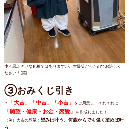
少々悪ふざけな化粧ではありますが、大爆笑だったのでお許しく
ださい！(笑)
③おみくじ引き
「大吉」「中吉」「小吉」
＊
をご用意し、それぞれに
「願望・健康・お金・恋愛」
を作成しました！
望みは叶う。何歳からでも強く望めば叶
（例）大吉の願望：
う。