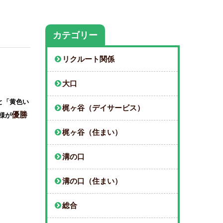
カテゴリー
リクルート関係
大口
と「黄色い
梶ヶ谷（デイサービス）
優勝
様が
梶ヶ谷（住まい）
溝の口
溝の口（住まい）
総合