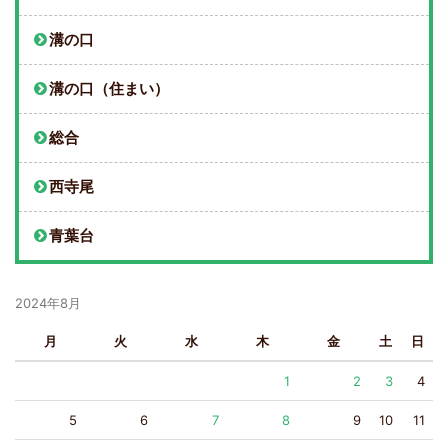
溝の口
溝の口（住まい）
総合
西寺尾
青葉台
2024年8月
月
火
水
木
金
土
日
1
2
3
4
5
6
7
8
9
10
11