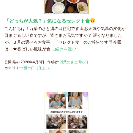
「どっちが人気？」気になるセレクト食
こんにちは！万葉のさと溝の口住宅です
お天気や気温の変化が
目まぐるしい春ですが、皆さまお元気ですか？ 遅くなりました
が、３月の選べるお食事、「セレクト食」のご報告です
今回
は ★香ばしい風味が食
…続きを読む
公開済み: 2026年4月8日
作成者:
万葉のさと溝の口
カテゴリー:
溝の口（住まい）