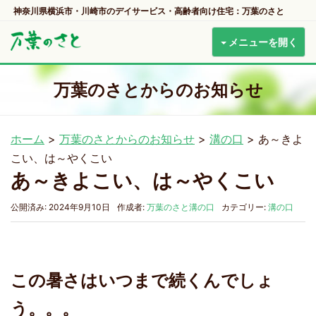
神奈川県横浜市・川崎市のデイサービス・高齢者向け住宅：万葉のさと
メニューを開く
万葉のさとからのお知らせ
ホーム
>
万葉のさとからのお知らせ
>
溝の口
>
あ～きよ
こい、は～やくこい
あ～きよこい、は～やくこい
公開済み: 2024年9月10日
作成者:
万葉のさと溝の口
カテゴリー:
溝の口
この暑さはいつまで続くんでしょ
う。。。