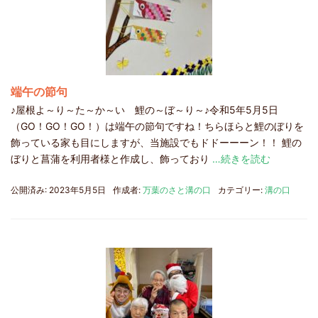
端午の節句
♪屋根よ～り～た～か～い 鯉の～ぼ～り～♪令和5年5月5日
（GO！GO！GO！）は端午の節句ですね！ちらほらと鯉のぼりを
飾っている家も目にしますが、当施設でもドドーーーン！！ 鯉の
ぼりと菖蒲を利用者様と作成し、飾っており
…続きを読む
公開済み: 2023年5月5日
作成者:
万葉のさと溝の口
カテゴリー:
溝の口