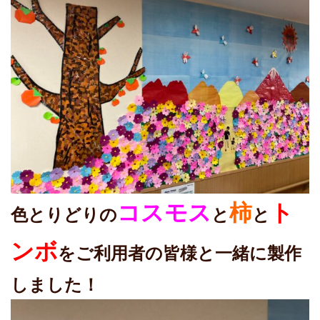
コスモス
柿
ト
色とりどりの
と
と
ンボ
をご利用者の皆様と一緒に製作
しました！