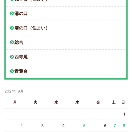
溝の口
溝の口（住まい）
総合
西寺尾
青葉台
2024年9月
月
火
水
木
金
土
日
1
2
3
4
5
6
7
8