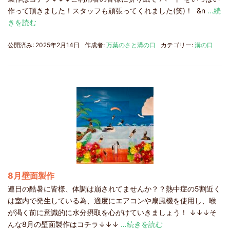
作って頂きました！スタッフも頑張ってくれました(笑)！ &n
…続
きを読む
公開済み: 2025年2月14日
作成者:
万葉のさと溝の口
カテゴリー:
溝の口
8月壁面製作
連日の酷暑に皆様、体調は崩されてませんか？？熱中症の5割近く
は室内で発生している為、適度にエアコンや扇風機を使用し、喉
が渇く前に意識的に水分摂取を心がけていきましょう！ ↓↓↓そ
んな8月の壁面製作はコチラ↓↓↓
…続きを読む